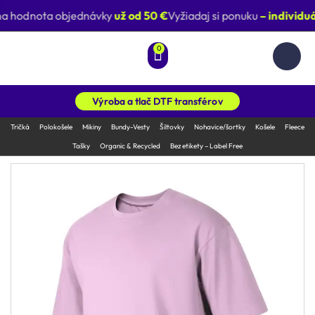
a hodnota objednávky
už od 50 €
Vyžiadaj si ponuku
– individuá
0
Výroba a tlač DTF transférov
Tričká
Polokošele
Mikiny
Bundy-Vesty
Šiltovky
Nohavice/šortky
Košele
Fleece
Tašky
Organic & Recycled
Bez etikety – Label Free