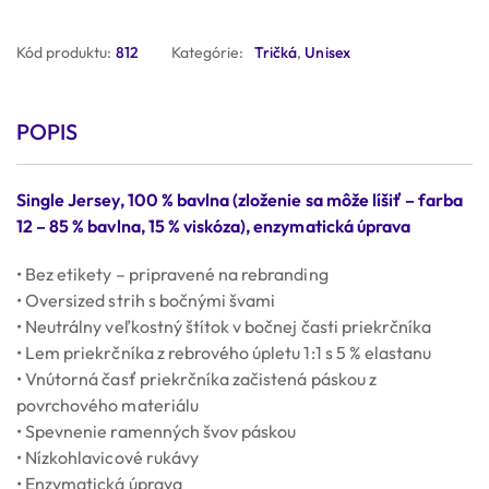
Kód produktu:
812
Kategórie:
Tričká
,
Unisex
POPIS
Single Jersey, 100 % bavlna (zloženie sa môže líšiť – farba
12 – 85 % bavlna, 15 % viskóza), enzymatická úprava
• Bez etikety – pripravené na rebranding
• Oversized strih s bočnými švami
• Neutrálny veľkostný štítok v bočnej časti priekrčníka
• Lem priekrčníka z rebrového úpletu 1:1 s 5 % elastanu
• Vnútorná časť priekrčníka začistená páskou z
povrchového materiálu
• Spevnenie ramenných švov páskou
• Nízkohlavicové rukávy
• Enzymatická úprava