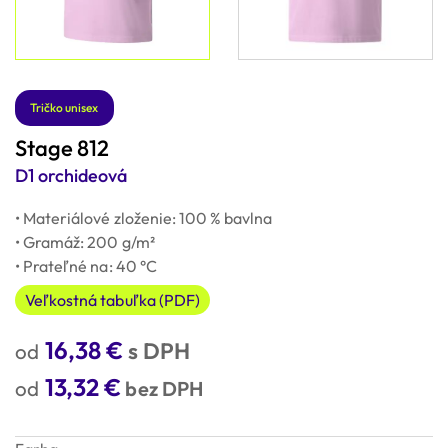
Tričko unisex
Stage 812
D1 orchideová
• Materiálové zloženie: 100 % bavlna
• Gramáž: 200 g/m²
• Prateľné na: 40 °C
Veľkostná tabuľka (PDF)
16,38
€
s DPH
13,32
€
bez DPH