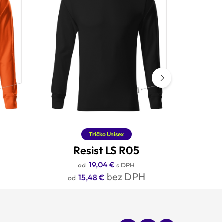
Tričko Unisex
Resist LS R05
19,04
€
s DPH
H
bez DPH
15,48
€