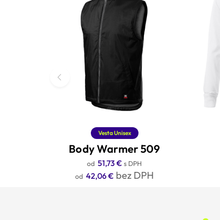
Vesta Unisex
Body Warmer 509
51,73
€
s DPH
bez DPH
42,06
€