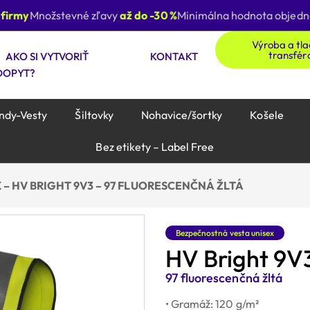
irmy
Množstevné zľavy
až do -30 %
Minimálna hodnota objednáv
Výroba a tl
transfér
AKO SI VYTVORIŤ
KONTAKT
DOPYT?
ndy-Vesty
Šiltovky
Nohavice/šortky
Košele
Bez etikety – Label Free
– HV BRIGHT 9V3 – 97 FLUORESCENČNÁ ŽLTÁ
Bezpečnostná vesta unisex
HV Bright 9V
97 fluorescenčná žltá
• Gramáž: 120 g/m²