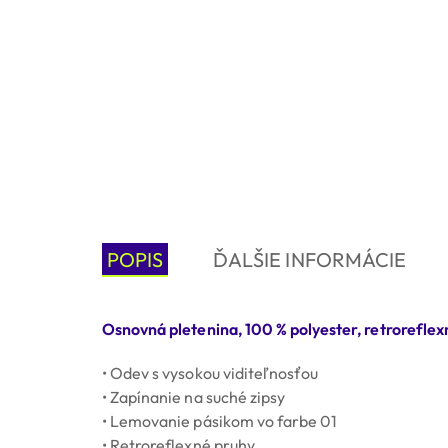
POPIS
ĎALŠIE INFORMÁCIE
Osnovná pletenina, 100 % polyester, retroreflex
• Odev s vysokou viditeľnosťou
• Zapínanie na suché zipsy
• Lemovanie pásikom vo farbe 01
• Retroreflexné pruhy