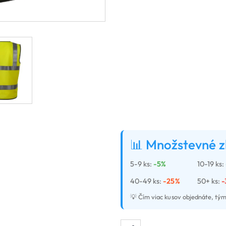
📊 Množstevné z
5-9 ks:
-5%
10-19 ks:
40-49 ks:
-25%
50+ ks:
-
💡 Čím viac kusov objednáte, tým