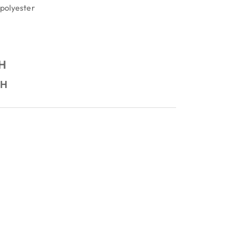
 polyester
H
PH