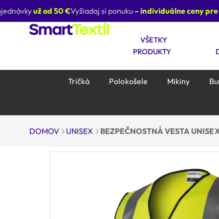
ednávky
už od 50 €
Vyžiadaj si ponuku
– individuálne ceny pre f
VŠETKY
PRODUKTY
Tričká
Polokošele
Mikiny
Bu
DOMOV
UNISEX
BEZPEČNOSTNÁ VESTA UNISEX 