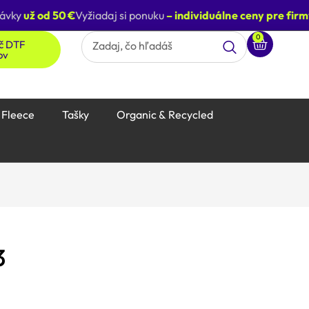
ky
už od 50 €
Vyžiadaj si ponuku
– individuálne ceny pre firmy
M
0
ač DTF
ov
Fleece
Tašky
Organic & Recycled
3