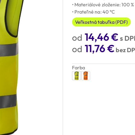
• Materiálové zloženie: 100 %
• Prateľné na: 40 °C
Veľkostná tabuľka (PDF)
14,46
€
s DP
11,76
€
bez D
Farba