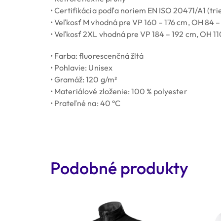
• Certifikácia podľa noriem EN ISO 20471/A1 (tri
• Veľkosť M vhodná pre VP 160 – 176 cm, OH 84 
• Veľkosť 2XL vhodná pre VP 184 – 192 cm, OH 1
• Farba: fluorescenčná žltá
• Pohlavie: Unisex
• Gramáž: 120 g/m²
• Materiálové zloženie: 100 % polyester
• Prateľné na: 40 °C
Podobné produkty