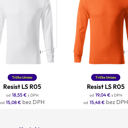
Tričko Unisex
Tričko Unisex
Resist LS R05
Resist LS R05
18,55
€
19,04
€
s DPH
s DPH
bez DPH
bez DP
15,08
€
15,48
€