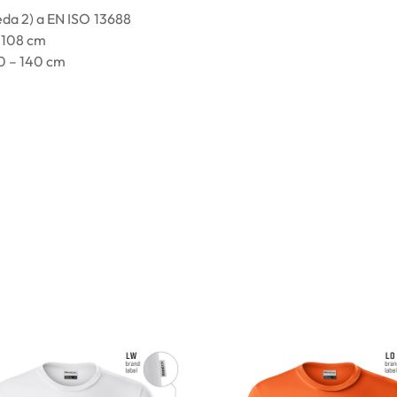
eda 2) a EN ISO 13688
– 108 cm
10 – 140 cm