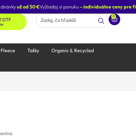
návky
už od 50 €
Vyžiadaj si ponuku
– individuálne ceny pre fir
0
ač DTF
ov
Fleece
Tašky
Organic & Recycled
bavlna