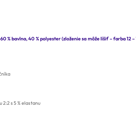
0 % bavlna, 40 % polyester (zloženie sa môže líšiť – farba 12 – 
čníka
 2:2 s 5 % elastanu