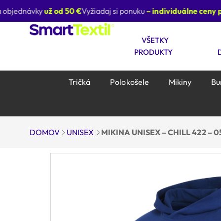
bjednávky
už od 50 €
Vyžiadaj si ponuku
– individuálne ceny pre
VŠETKY
PRODUKTY
Tričká
Polokošele
Mikiny
Bu
DOMOV
UNISEX
MIKINA UNISEX – CHILL 422 –