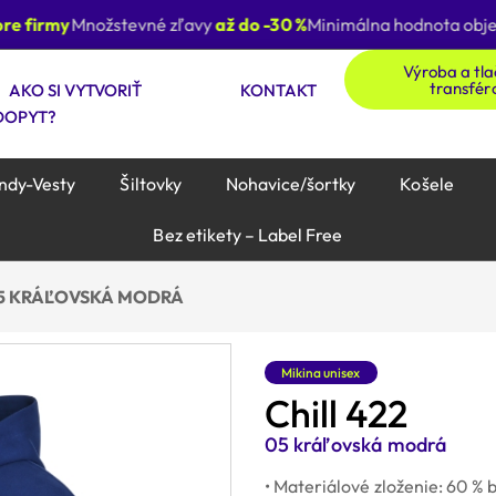
 firmy
Množstevné zľavy
až do -30 %
Minimálna hodnota objed
Výroba a tl
transfér
AKO SI VYTVORIŤ
KONTAKT
DOPYT?
ndy-Vesty
Šiltovky
Nohavice/šortky
Košele
Bez etikety – Label Free
 05 KRÁĽOVSKÁ MODRÁ
Mikina unisex
Chill 422
05 kráľovská modrá
• Materiálové zloženie: 60 % 