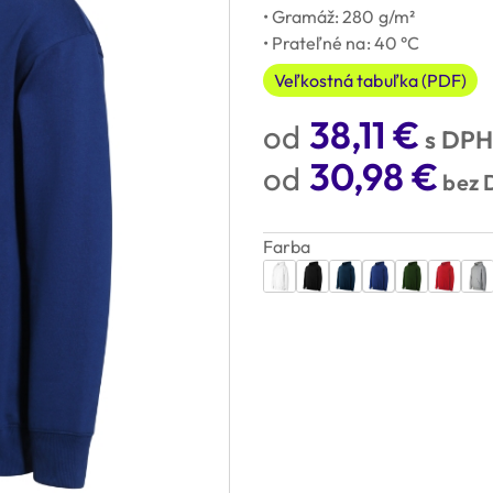
• Gramáž: 280 g/m²
• Prateľné na: 40 °C
Veľkostná tabuľka (PDF)
38,11
€
s DPH
30,98
€
bez 
Farba