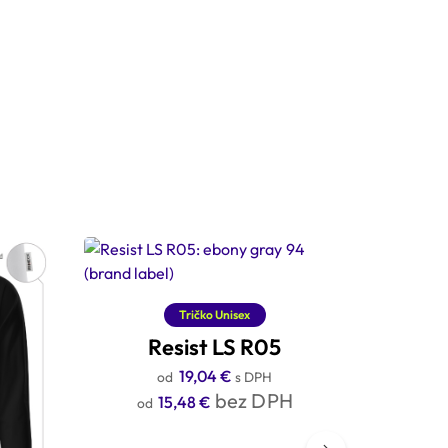
Tričko Unisex
Resist LS R05
19,04
€
s DPH
bez DPH
15,48
€