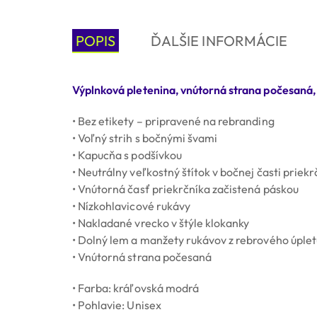
POPIS
ĎALŠIE INFORMÁCIE
Výplnková pletenina, vnútorná strana počesaná, 6
• Bez etikety – pripravené na rebranding
• Voľný strih s bočnými švami
• Kapucňa s podšívkou
• Neutrálny veľkostný štítok v bočnej časti priekr
• Vnútorná časť priekrčníka začistená páskou
• Nízkohlavicové rukávy
• Nakladané vrecko v štýle klokanky
• Dolný lem a manžety rukávov z rebrového úpletu
• Vnútorná strana počesaná
• Farba: kráľovská modrá
• Pohlavie: Unisex