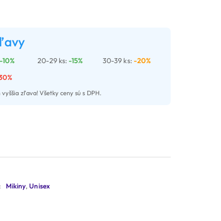
ľavy
-10%
20-29 ks:
-15%
30-39 ks:
-20%
30%
 vyššia zľava! Všetky ceny sú s DPH.
:
Mikiny
,
Unisex