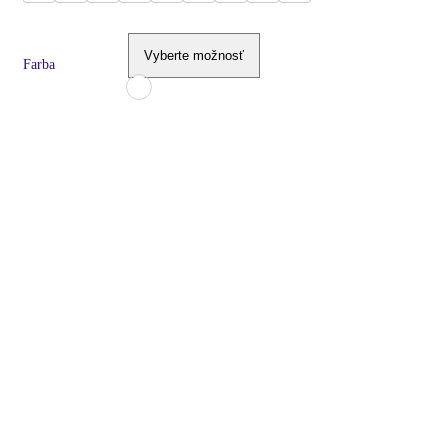
Farba
00
-
biela