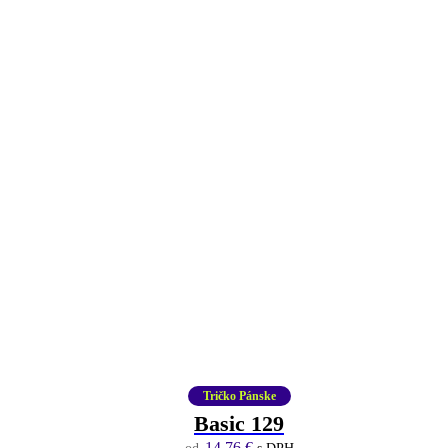
Tričko Pánske
Basic 129
14,76
€