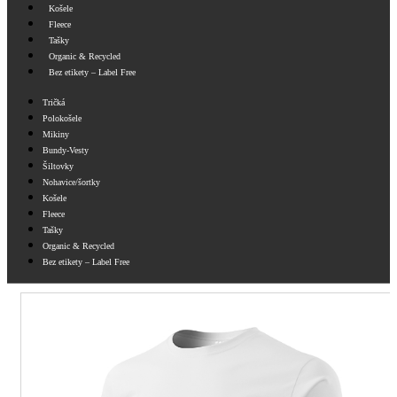
Košele
Fleece
Tašky
Organic & Recycled
Bez etikety – Label Free
Tričká
Polokošele
Mikiny
Bundy-Vesty
Šiltovky
Nohavice/šortky
Košele
Fleece
Tašky
Organic & Recycled
Bez etikety – Label Free