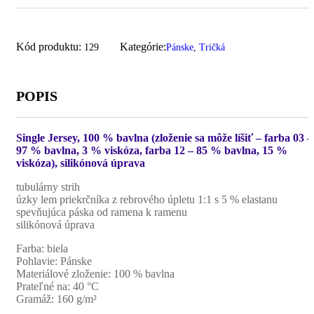
Kód produktu:
Kategórie:
129
Pánske
,
Tričká
POPIS
Single Jersey, 100 % bavlna (zloženie sa môže líšiť – farba 03 –
97 % bavlna, 3 % viskóza, farba 12 – 85 % bavlna, 15 %
viskóza), silikónová úprava
tubulárny strih
úzky lem priekrčníka z rebrového úpletu 1:1 s 5 % elastanu
spevňujúca páska od ramena k ramenu
silikónová úprava
Farba: biela
Pohlavie: Pánske
Materiálové zloženie: 100 % bavlna
Prateľné na: 40 °C
Gramáž: 160 g/m²