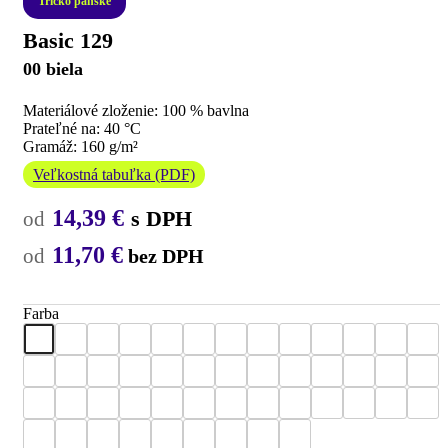
Tričko pánske
Basic 129
00 biela
Materiálové zloženie: 100 % bavlna
Prateľné na: 40 °C
Gramáž: 160 g/m²
Veľkostná tabuľka (PDF)
14,39
€
s DPH
11,70
€
bez DPH
Farba