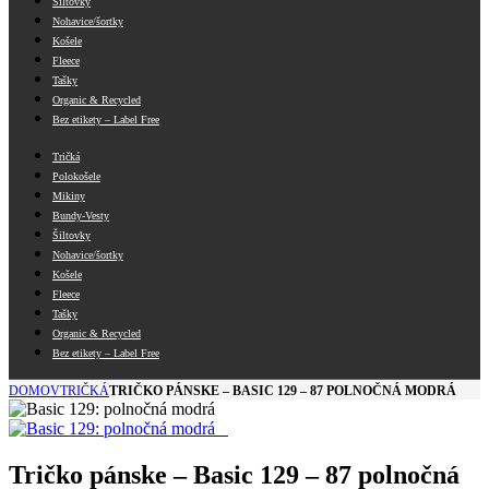
Šiltovky
Nohavice/šortky
Košele
Fleece
Tašky
Organic & Recycled
Bez etikety – Label Free
Tričká
Polokošele
Mikiny
Bundy-Vesty
Šiltovky
Nohavice/šortky
Košele
Fleece
Tašky
Organic & Recycled
Bez etikety – Label Free
DOMOV
TRIČKÁ
TRIČKO PÁNSKE – BASIC 129 – 87 POLNOČNÁ MODRÁ
Tričko pánske
–
Basic 129
–
87 polnočná