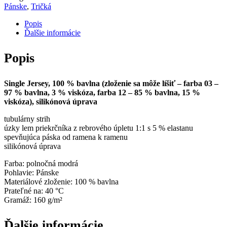
Pánske
,
Tričká
Popis
Ďalšie informácie
Popis
Single Jersey, 100 % bavlna (zloženie sa môže líšiť – farba 03 –
97 % bavlna, 3 % viskóza, farba 12 – 85 % bavlna, 15 %
viskóza), silikónová úprava
tubulárny strih
úzky lem priekrčníka z rebrového úpletu 1:1 s 5 % elastanu
spevňujúca páska od ramena k ramenu
silikónová úprava
Farba: polnočná modrá
Pohlavie: Pánske
Materiálové zloženie: 100 % bavlna
Prateľné na: 40 °C
Gramáž: 160 g/m²
Ďalšie informácie