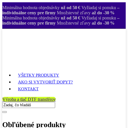
Minimálna hodnota objednávky
už od 50 €
Vyžiadaj si ponuku
–
individuálne ceny pre firmy
Množstevné zľavy
až do -30 %
Minimálna hodnota objednávky
už od 50 €
Vyžiadaj si ponuku
–
individuálne ceny pre firmy
Množstevné zľavy
až do -30 %
VŠETKY PRODUKTY
AKO SI VYTVORIŤ DOPYT?
KONTAKT
Výroba a tlač DTF transférov
Obľúbené produkty