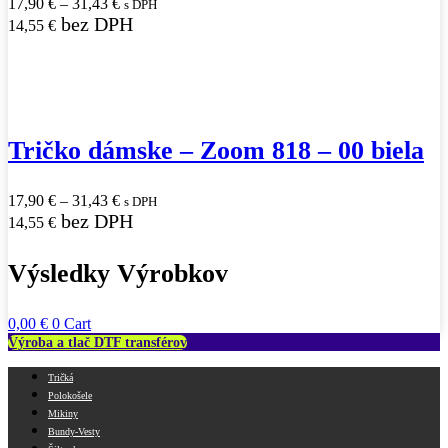
17,90
€
–
31,43
€
s DPH
bez DPH
14,55
€
Tričko dámske
–
Zoom 818
–
00 biela
17,90
€
–
31,43
€
s DPH
bez DPH
14,55
€
Výsledky Výrobkov
0,00
€
0
Cart
Výroba a tlač DTF transférov
Tričká
Polokošele
Mikiny
Bundy-Vesty