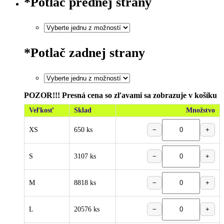
*
Potlač prednej strany
*
Potlač zadnej strany
POZOR!!! Presná cena so zľavami sa zobrazuje v košíku
Veľkosť
Sklad
Množstvo
XS
650 ks
−
+
S
3107 ks
−
+
M
8818 ks
−
+
L
20576 ks
−
+