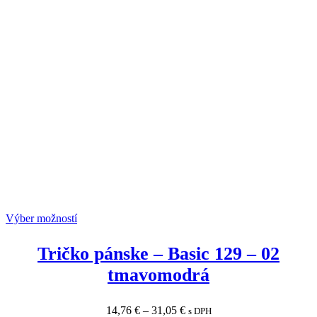
Výber možností
Tričko pánske
–
Basic 129
–
02
tmavomodrá
14,76
€
–
31,05
€
s DPH