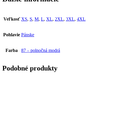
Veľkosť
XS
,
S
,
M
,
L
,
XL
,
2XL
,
3XL
,
4XL
Pohlavie
Pánske
Farba
87 – polnočná modrá
Podobné produkty