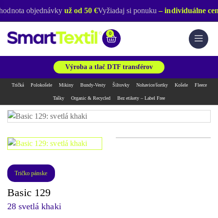
hodnota objednávky
už od 50 €
Vyžiadaj si ponuku
– individuálne cen
0
Výroba a tlač DTF transférov
Tričká
Polokošele
Mikiny
Bundy-Vesty
Šiltovky
Nohavice/šortky
Košele
Fleece
Tašky
Organic & Recycled
Bez etikety – Label Free
Tričko pánske
Basic 129
28 svetlá khaki