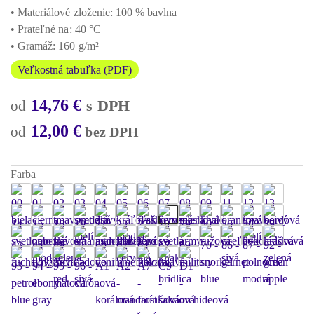
• Materiálové zloženie: 100 % bavlna
• Prateľné na: 40 °C
• Gramáž: 160 g/m²
Veľkostná tabuľka (PDF)
14,76
€
s DPH
12,00
€
bez DPH
Farba